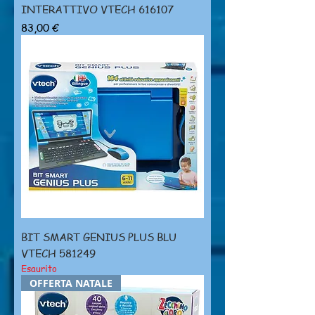
INTERATTIVO VTECH 616107
Prezzo
83,00 €
BIT SMART GENIUS PLUS BLU
VTECH 581249
Esaurito
OFFERTA NATALE