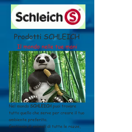
Prodotti SCHLEICH
Il mondo nelle tue mani
Nel mondo
SCHLEICH
puoi trovare
tutto quello che serve per creare il tuo
ambiente preferito.
Centinaia di animali di tutte le razze,