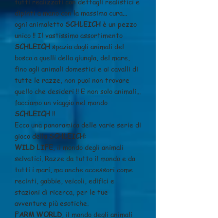
tutti realizzati con dettagli realistici e
dipinti a mano con la massima cura...
ogni animaletto
SCHLEICH
è un pezzo
unico !! Il vastissimo assortimento
SCHLEICH
spazia dagli animali del
bosco a quelli della giungla, del mare,
fino agli animali domestici e ai cavalli di
tutte le razze, non puoi non trovare
quello che desideri !! E non solo animali...
facciamo un viaggio nel mondo
SCHLEICH
!!
Ecco una panoramica delle varie serie di
gioco della
SCHLEICH
:
WILD LIFE
, il mondo degli animali
selvatici. Razze da tutto il mondo e da
tutti i mari, ma anche accessori come
recinti, gabbie, veicoli, edifici e
stazioni di ricerca, per le tue
avventure più esotiche.
FARM WORLD
, il mondo degli animali