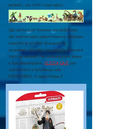
animati, con tutti i suoi amici.
Qui sotto puoi trovare una selezione
del nostro vasto assortimento. Abbiamo
inserito le scatole di scenari e
accessori, sarebbe impossibile elencare
tutti gli animali. Per informazioni siamo
a tua disposizione,
CLICCA QUI
per
contattarci o telefonaci allo
050500852
, ti aspettiamo !!