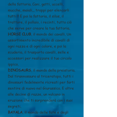
della fattoria. Cani, gatti, uccelli,
mucche, maiali... troppi per elencarli
tutti !! E poi la fattoria, il silos, il
trattore, il pollaio, i recinti, tutto ciò
che serve per creare la tua fattoria.
HORSE CLUB
, il mondo dei cavalli. Un
assortimento incredibile di cavalli di
ogni razza e di ogni colore, e poi la
scuderia, il trasporto cavalli, selle e
accessori per realizzare il tuo circolo
ippico.
DINOSAURS
, il mondo della preistoria.
Dal tirannosauro al triceratopo, tutti i
dinosauri fedelmente ricreati per farti
sentire di nuovo nel Giurassico. E oltre
alle decine di razze, un vulcano in
eruzione che ti sorprenderà con i suoi
segreti.
BAYALA
, il mondo delle fate e degli