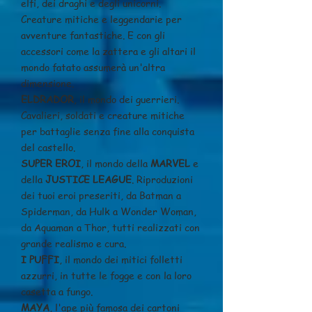
elfi, dei draghi e degli unicorni.
Creature mitiche e leggendarie per
avventure fantastiche. E con gli
accessori come la zattera e gli altari il
mondo fatato assumerà un'altra
dimensione.
ELDRADOR
, il mondo dei guerrieri.
Cavalieri, soldati e creature mitiche
per battaglie senza fine alla conquista
del castello.
SUPER EROI
, il mondo della
MARVEL
e
della
JUSTICE LEAGUE
. Riproduzioni
dei tuoi eroi preseriti, da Batman a
Spiderman, da Hulk a Wonder Woman,
da Aquaman a Thor, tutti realizzati con
grande realismo e cura.
I PUFFI
, il mondo dei mitici folletti
azzurri, in tutte le fogge e con la loro
casetta a fungo.
MAYA
, l'ape più famosa dei cartoni