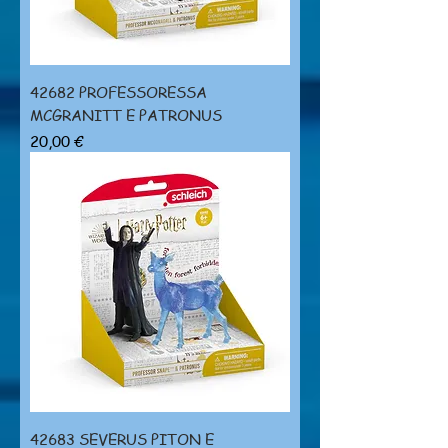
42682 PROFESSORESSA
MCGRANITT E PATRONUS
Prezzo
20,00 €
42683 SEVERUS PITON E