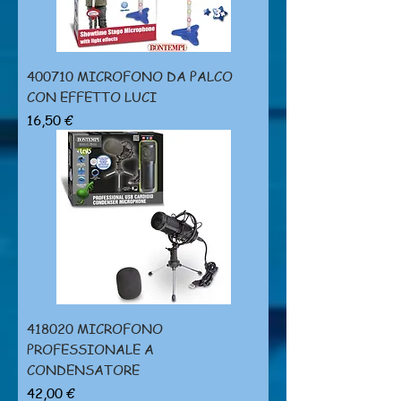
400710 MICROFONO DA PALCO
CON EFFETTO LUCI
Prezzo
16,50 €
418020 MICROFONO
PROFESSIONALE A
CONDENSATORE
Prezzo
42,00 €