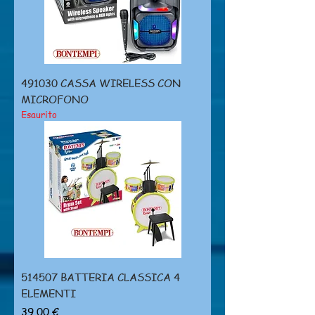
491030 CASSA WIRELESS CON
MICROFONO
Esaurito
514507 BATTERIA CLASSICA 4
ELEMENTI
Prezzo
39,00 €