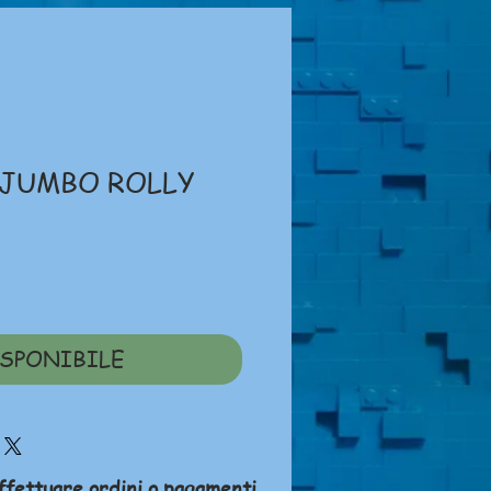
 JUMBO ROLLY
ezzo
SPONIBILE
ffettuare ordini o pagamenti