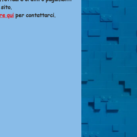
 sito.
re qui
per contattarci.