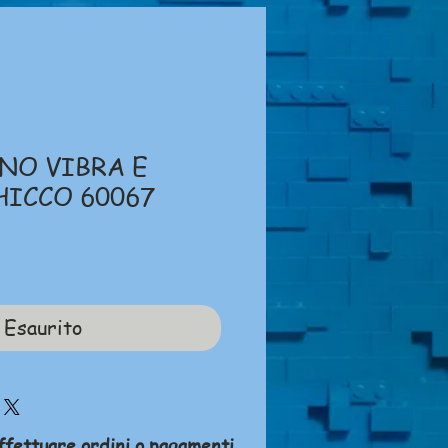
NO VIBRA E
HICCO 60067
zzo
Esaurito
ffettuare ordini o pagamenti