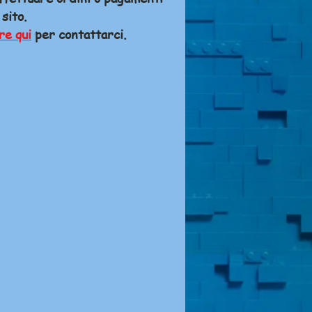
 sito.
re qui
per contattarci.