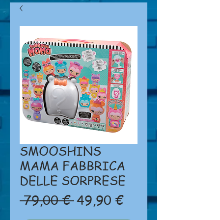
SMOOSHINS
MAMA FABBRICA
DELLE SORPRESE
Prezzo
Prezzo
 79,00 € 
49,90 €
regolare
scontato