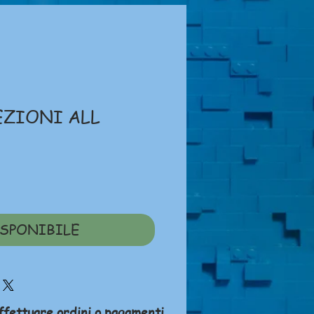
EZIONI ALL
zzo
SPONIBILE
ffettuare ordini o pagamenti