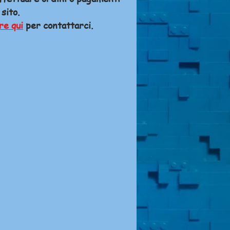
 sito.
re qui
per contattarci.