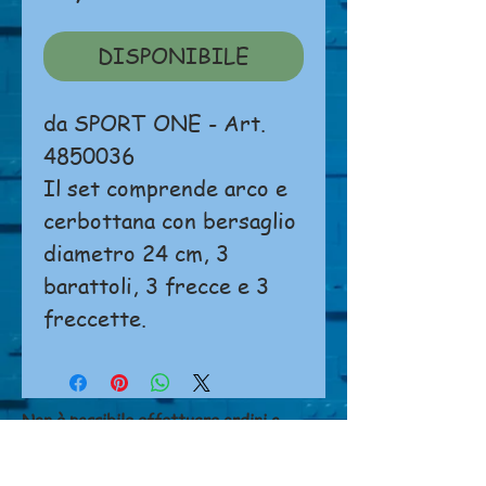
DISPONIBILE
da SPORT ONE - Art.
4850036
Il set comprende arco e
cerbottana con bersaglio
diametro 24 cm, 3
barattoli, 3 frecce e 3
freccette.
Non è possibile effettuare ordini o
pagamenti direttamente dal sito.
Si prega di
cliccare qui
per contattarci.