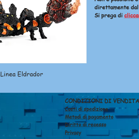
direttamente dal
Si prega di
clicca
 Linea Eldrador
CONDIZIONI DI VENDIT
Costi di spedizione
Metodi di pagamento
Diritto di recesso
Privacy