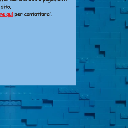
 sito.
re qui
per contattarci.
A