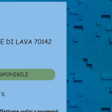
 DI LAVA 70142
ezzo
SPONIBILE
ffettuare ordini o pagamenti