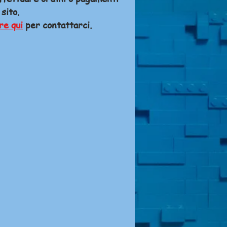
 sito.
re qui
per contattarci.