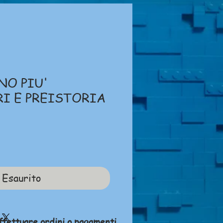
NO PIU'
I E PREISTORIA
zzo
Esaurito
ffettuare ordini o pagamenti