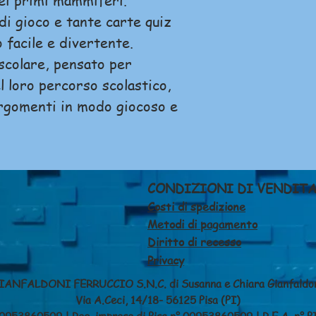
dei primi mammiferi.
di gioco e tante carte quiz
facile e divertente.
 scolare, pensato per
l loro percorso scolastico,
argomenti in modo giocoso e
CONDIZIONI DI VENDIT
Costi di spedizione
Metodi di pagamento
Diritto di recesso
Privacy
IANFALDONI FERRUCCIO S.N.C. di Susanna e Chiara Gianfaldo
Via A.Ceci, 14/18- 56125 Pisa (PI)