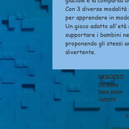
glaciale e la comparsa 
Con 3 diverse modalità 
per apprendere in modo 
Un gioco adatto all'età
supportare i bambini ne
proponendo gli stessi 
divertente.
NEGOZIO
Chi siamo
Dove siamo
Contatti
G