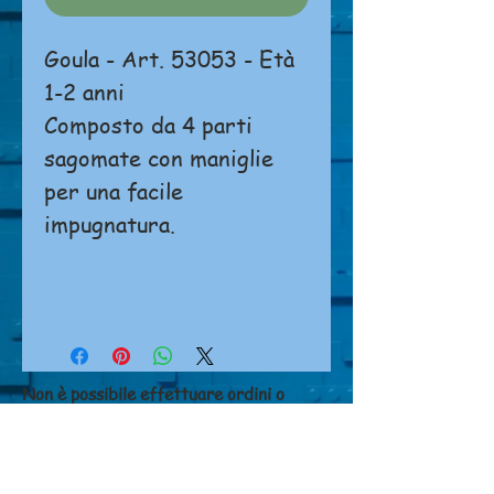
Goula - Art. 53053 - Età
1-2 anni
Composto da 4 parti
sagomate con maniglie
per una facile
impugnatura.
Non è possibile effettuare ordini o
pagamenti direttamente dal sito.
Si prega di
cliccare qui
per contattarci.
NEGOZIO