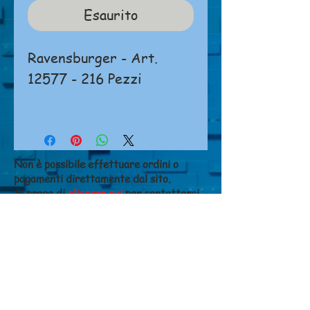
Esaurito
Ravensburger - Art.
12577 - 216 Pezzi
Non è possibile effettuare ordini o
pagamenti direttamente dal sito.
Si prega di
cliccare qui
per contattarci.
NEGOZIO
Chi siamo
Dove siamo
Contatti
CONDIZIONI DI VENDITA