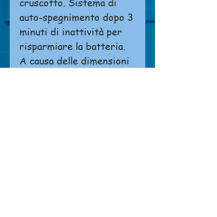
cruscotto. Sistema di
auto-spegnimento dopo 3
minuti di inattività per
risparmiare la batteria.
A causa delle dimensioni
e dell'alto costo del
trasporto, questo
prodotto viene venduto
solo presso il negozio e
non sarà oggetto di
spedizione.
Non è possibile effettuare ordini o
pagamenti direttamente dal sito.
Si prega di
cliccare qui
per contattarci.