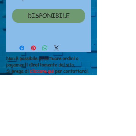
DISPONIBILE
Non è possibile effettuare ordini o
pagamenti direttamente dal sito.
Si prega di
cliccare qui
per contattarci.
NEGOZIO
Chi siamo
Dove siamo
Contatti
CONDIZIONI DI VENDITA
Costi di spedizione
Metodi di pagamento