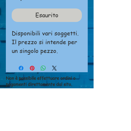
Esaurito
Disponibili vari soggetti.
Il prezzo si intende per
un singolo pezzo.
Non è possibile effettuare ordini o
pagamenti direttamente dal sito.
Si prega di
cliccare qui
per contattarci.
NEGOZIO
Chi siamo
Dove siamo
Contatti