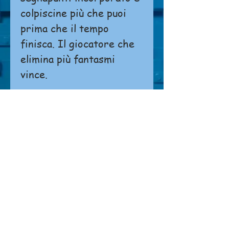
colpiscine più che puoi
prima che il tempo
finisca. Il giocatore che
elimina più fantasmi
vince.
Non è possibile effettuare ordini o
pagamenti direttamente dal sito.
Si prega di
cliccare qui
per contattarci.
NEGOZIO
Chi siamo
Dove siamo
Contatti