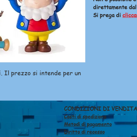
direttamente dal
Si prega di
clicca
i. Il prezzo si intende per un
CONDIZIONI DI VENDIT
Costi di spedizione
Metodi di pagamento
Diritto di recesso