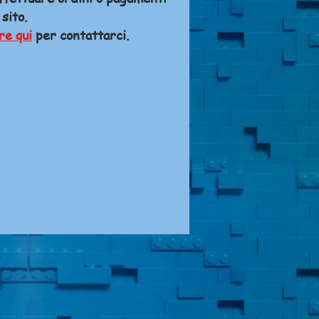
 sito.
re qui
per contattarci.
A