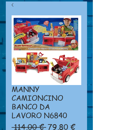
MANNY
CAMIONCINO
BANCO DA
LAVORO N6840
Prezzo
Prezzo
 114,00 € 
79,80 €