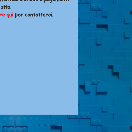
 sito.
re qui
per contattarci.
A