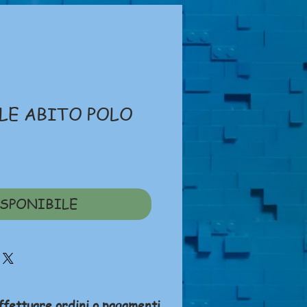
LE ABITO POLO
zzo
SPONIBILE
ffettuare ordini o pagamenti