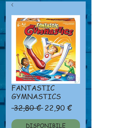
FANTASTIC
GYMNASTICS
Prezzo
Prezzo
 32,80 € 
22,90 €
regolare
scontato
DISPONIBILE