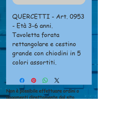
QUERCETTI - Art. 0953
- Età 3-6 anni.
Tavoletta forata
rettangolare e cestino
grande con chiodini in 5
colori assortiti.
Non è possibile effettuare ordini o
pagamenti direttamente dal sito.
Si prega di
cliccare qui
per contattarci.
NEGOZIO
Chi siamo
Dove siamo