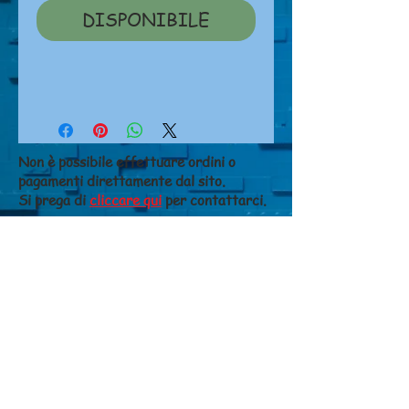
DISPONIBILE
Non è possibile effettuare ordini o
pagamenti direttamente dal sito.
Si prega di
cliccare qui
per contattarci.
NEGOZIO
Chi siamo
Dove siamo
Contatti
CONDIZIONI DI VENDITA
Costi di spedizione
Metodi di pagamento