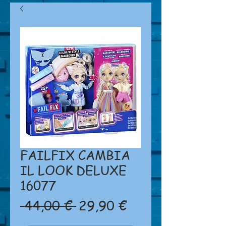
FAILFIX CAMBIA
IL LOOK DELUXE
16077
Prezzo
Prezzo
 44,00 € 
29,90 €
regolare
scontato