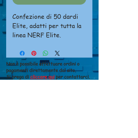
Confezione di 50 dardi
Elite, adatti per tutta la
linea NERF Elite.
Non è possibile effettuare ordini o
pagamenti direttamente dal sito.
Si prega di
cliccare qui
per contattarci.
NEGOZIO
Chi siamo
Dove siamo
Contatti
CONDIZIONI DI VENDITA
Costi di spedizione