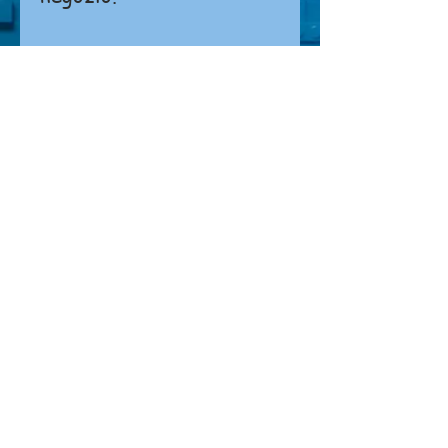
Non è possibile effettuare ordini o
pagamenti direttamente dal sito.
Si prega di
cliccare qui
per contattarci.
NEGOZIO
Chi siamo
Dove siamo
Contatti
CONDIZIONI DI VENDITA
Costi di spedizione
Metodi di pagamento
Diritto di recesso
Privacy
GIANFALDONI FERRUCCIO S.N.C. di
Susanna e Chiara Gianfaldoni