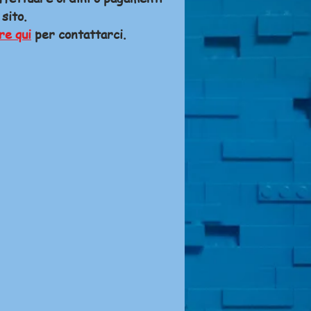
 sito.
re qui
per contattarci.