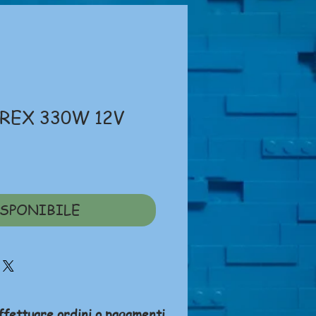
REX 330W 12V
rezzo
SPONIBILE
ffettuare ordini o pagamenti