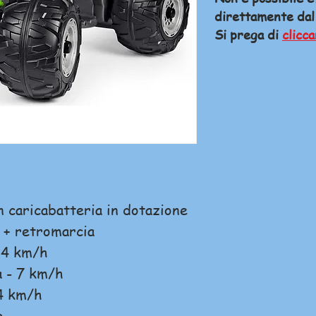
direttamente dal
Si prega di
clicca
n caricabatteria in dotazione
i + retromarcia
- 4 km/h
a - 7 km/h
 4 km/h
g