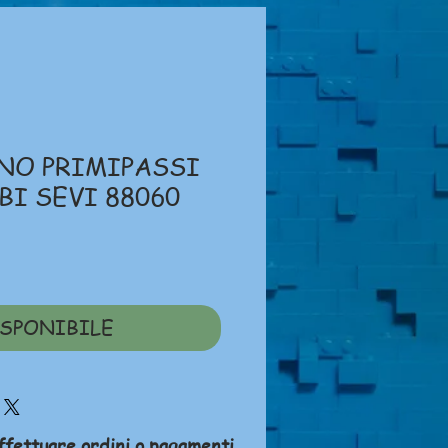
NO PRIMIPASSI
BI SEVI 88060
ezzo
SPONIBILE
ffettuare ordini o pagamenti