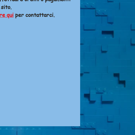
 sito.
re qui
per contattarci.
A