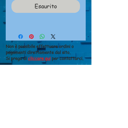
Esaurito
Non è possibile effettuare ordini o
pagamenti direttamente dal sito.
Si prega di
cliccare qui
per contattarci.
NEGOZIO
Chi siamo
Dove siamo
Contatti
CONDIZIONI DI VENDITA
Costi di spedizione
Metodi di pagamento
Diritto di recesso