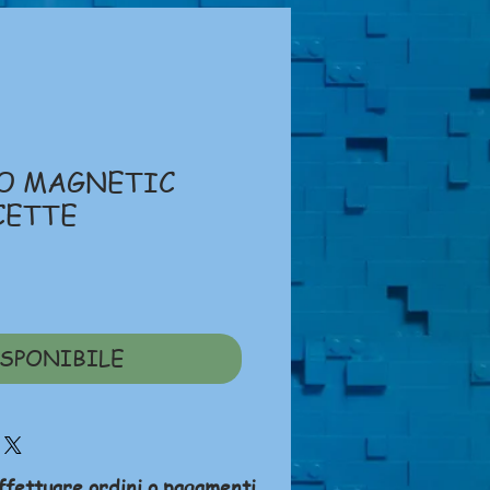
O MAGNETIC
CETTE
ezzo
SPONIBILE
ffettuare ordini o pagamenti