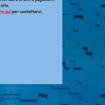
 sito.
re qui
per contattarci.
A