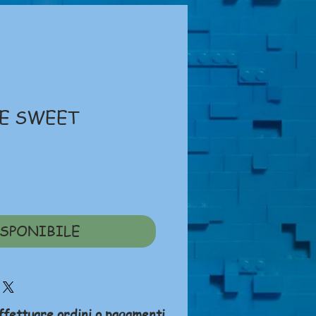
E SWEET
ezzo
SPONIBILE
ffettuare ordini o pagamenti