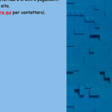
 sito.
re qui
per contattarci.