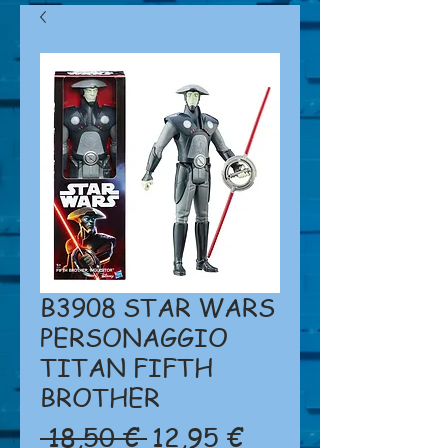
B3908 STAR WARS
PERSONAGGIO
TITAN FIFTH
BROTHER
Prezzo
Prezzo
 18,50 € 
12,95 €