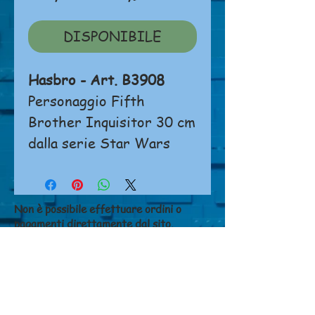
regolare
scontato
DISPONIBILE
Hasbro - Art. B3908
Personaggio Fifth
Brother Inquisitor 30 cm
dalla serie Star Wars
Non è possibile effettuare ordini o
pagamenti direttamente dal sito.
Si prega di
cliccare qui
per contattarci.
NEGOZIO
Chi siamo
Dove siamo