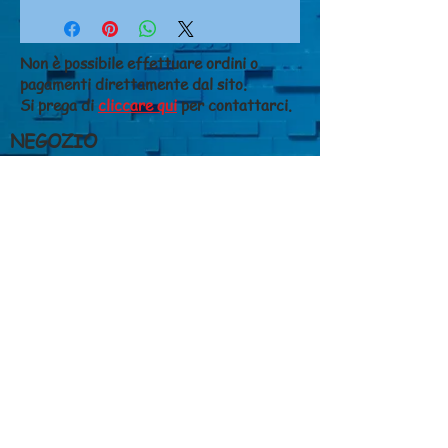
Non è possibile effettuare ordini o
pagamenti direttamente dal sito.
Si prega di
cliccare qui
per contattarci.
NEGOZIO
Chi siamo
Dove siamo
Contatti
CONDIZIONI DI VENDITA
Costi di spedizione
Metodi di pagamento
Diritto di recesso
Privacy
GIANFALDONI FERRUCCIO S.N.C. di
Susanna e Chiara Gianfaldoni
Via A.Ceci, 14/18- 56125 Pisa (PI)