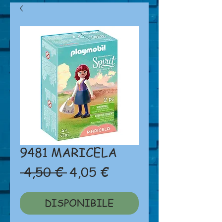
9481 MARICELA
Prezzo
Prezzo
 4,50 € 
4,05 €
regolare
scontato
DISPONIBILE