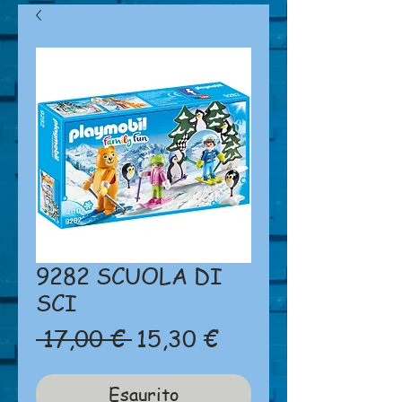
9282 SCUOLA DI
SCI
Prezzo
Prezzo
 17,00 € 
15,30 €
regolare
scontato
Esaurito