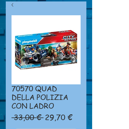
70570 QUAD
DELLA POLIZIA
CON LADRO
Prezzo
Prezzo
 33,00 € 
29,70 €
regolare
scontato