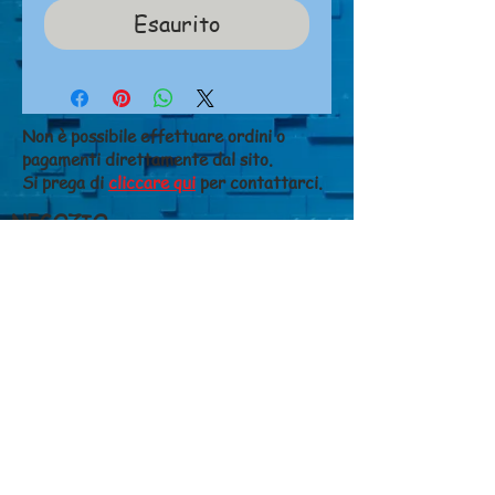
Esaurito
Non è possibile effettuare ordini o
pagamenti direttamente dal sito.
Si prega di
cliccare qui
per contattarci.
NEGOZIO
Chi siamo
Dove siamo
Contatti
CONDIZIONI DI VENDITA
Costi di spedizione
Metodi di pagamento
Diritto di recesso
Privacy
GIANFALDONI FERRUCCIO S.N.C. di