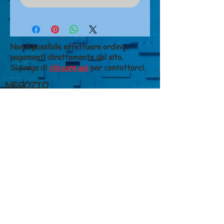
Non è possibile effettuare ordini o
pagamenti direttamente dal sito.
Si prega di
cliccare qui
per contattarci.
NEGOZIO
Chi siamo
Dove siamo
Contatti
CONDIZIONI DI VENDITA
Costi di spedizione
Metodi di pagamento
Diritto di recesso
Privacy
GIANFALDONI FERRUCCIO S.N.C. di
Susanna e Chiara Gianfaldoni