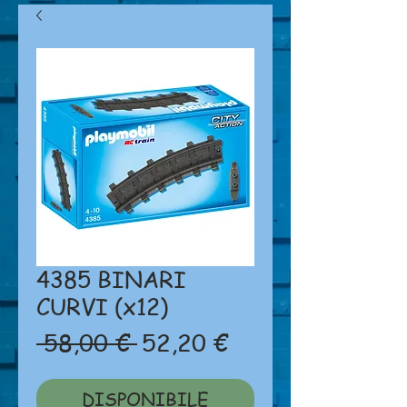
4385 BINARI
CURVI (x12)
Prezzo
Prezzo
 58,00 € 
52,20 €
regolare
scontato
DISPONIBILE