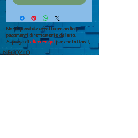
Non è possibile effettuare ordini o
pagamenti direttamente dal sito.
Si prega di
cliccare qui
per contattarci.
NEGOZIO
Chi siamo
Dove siamo
Contatti
CONDIZIONI DI VENDITA
Costi di spedizione
Metodi di pagamento
Diritto di recesso
Privacy
GIANFALDONI FERRUCCIO S.N.C. di
Susanna e Chiara Gianfaldoni