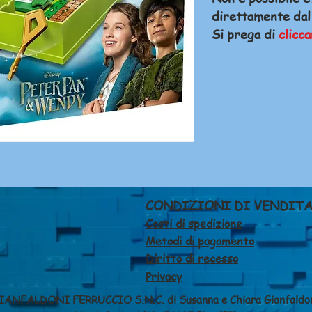
direttamente dal
Si prega di
clicca
CONDIZIONI DI VENDIT
Costi di spedizione
Metodi di pagamento
Diritto di recesso
Privacy
IANFALDONI FERRUCCIO S.N.C. di Susanna e Chiara Gianfaldo