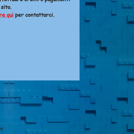
 sito.
re qui
per contattarci.
A
ni