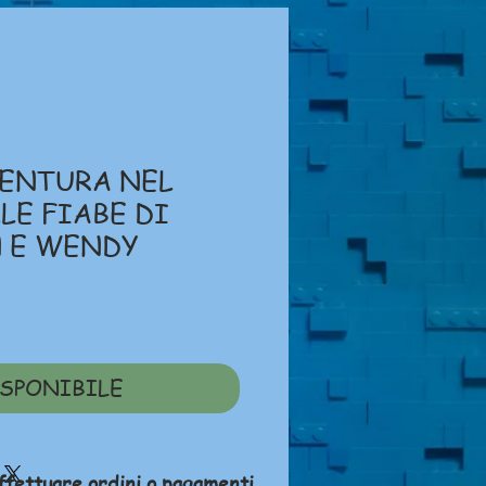
VENTURA NEL
LE FIABE DI
N E WENDY
ezzo
SPONIBILE
ffettuare ordini o pagamenti