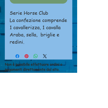
Serie Horse Club
La confezione comprende
1 cavallerizza, 1 cavalla
Araba, sella, briglie e
redini.
Non è possibile effettuare ordini o
pagamenti direttamente dal sito.
Si prega di
cliccare qui
per contattarci.
NEGOZIO
Chi siamo
Dove siamo
Contatti