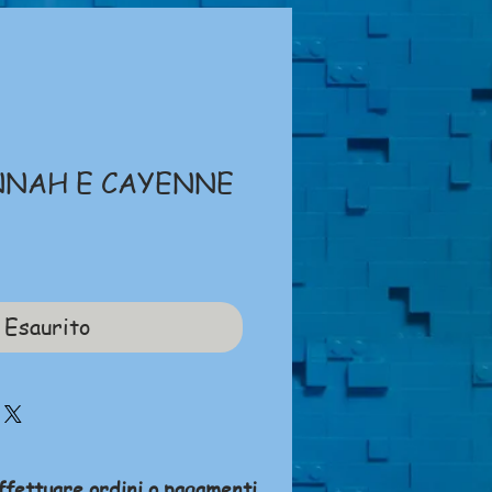
NNAH E CAYENNE
ezzo
Esaurito
ffettuare ordini o pagamenti