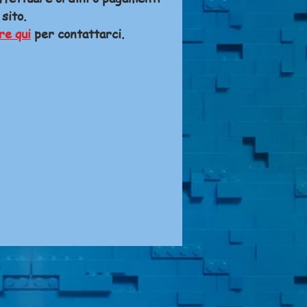
 sito.
re qui
per contattarci.
A