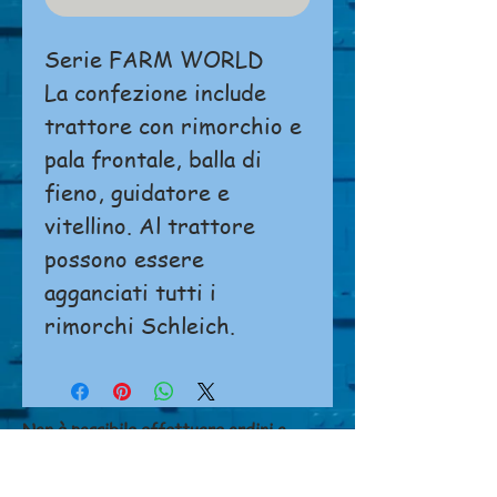
Serie FARM WORLD
La confezione include
trattore con rimorchio e
pala frontale, balla di
fieno, guidatore e
vitellino. Al trattore
possono essere
agganciati tutti i
rimorchi Schleich.
Non è possibile effettuare ordini o
pagamenti direttamente dal sito.
Si prega di
cliccare qui
per contattarci.