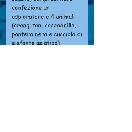
confezione un
esploratore e 4 animali
(orangutan, coccodrillo,
pantera nera e cucciolo di
elefante asiatico).
Non è possibile effettuare ordini o
pagamenti direttamente dal sito.
Si prega di
cliccare qui
per contattarci.
NEGOZIO
Chi siamo
Dove siamo
Contatti
CONDIZIONI DI VENDITA