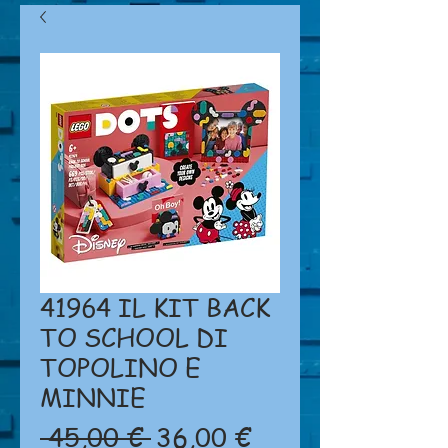
41964 IL KIT BACK
TO SCHOOL DI
TOPOLINO E
MINNIE
Prezzo
Prezzo
 45,00 € 
36,00 €