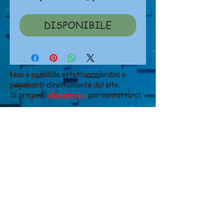
regolare
scontato
DISPONIBILE
Non è possibile effettuare ordini o
pagamenti direttamente dal sito.
Si prega di
cliccare qui
per contattarci.
NEGOZIO
Chi siamo
Dove siamo
Contatti
CONDIZIONI DI VENDITA
Costi di spedizione
Metodi di pagamento
Diritto di recesso