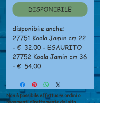
DISPONIBILE
disponibile anche:
27751 Koala Jamin cm 22
- € 32.00 - ESAURITO
27752 Koala Jamin cm 36
- € 54.00
Non è possibile effettuare ordini o
pagamenti direttamente dal sito.
Si prega di
cliccare qui
per contattarci.
NEGOZIO
Chi siamo
Dove siamo