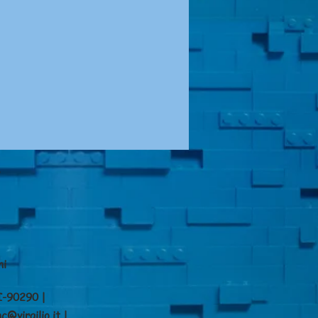
A
ni
I-90290 |
c@virgilio.it
|