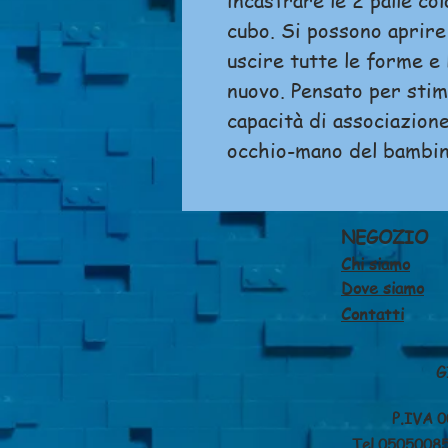
incastrare le 2 palle col
cubo. Si possono aprire
uscire tutte le forme e 
nuovo. Pensato per stimo
capacità di associazione
occhio-mano del bambin
NEGOZIO
Chi siamo
Dove siamo
Contatti
G
P.IVA 00
Tel 0505008