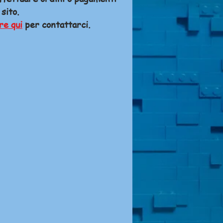
 sito.
re qui
per contattarci.