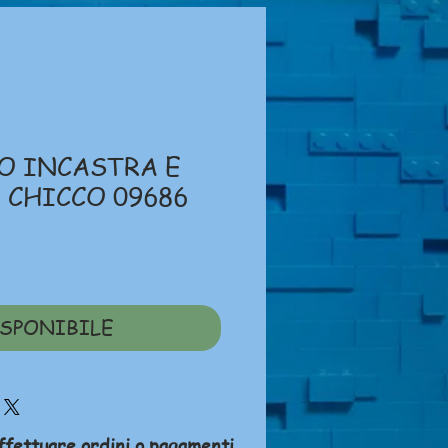
BO INCASTRA E
 CHICCO 09686
zzo
SPONIBILE
ffettuare ordini o pagamenti