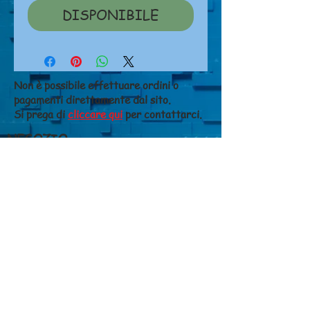
DISPONIBILE
Non è possibile effettuare ordini o
pagamenti direttamente dal sito.
Si prega di
cliccare qui
per contattarci.
NEGOZIO
Chi siamo
Dove siamo
Contatti
CONDIZIONI DI VENDITA
Costi di spedizione
Metodi di pagamento
Diritto di recesso
Privacy
GIANFALDONI FERRUCCIO S.N.C. di