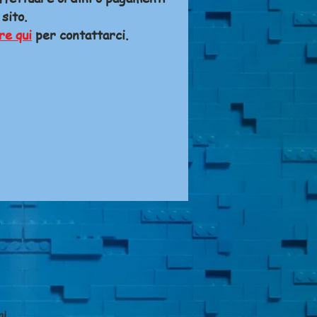
 sito.
re qui
per contattarci.
A
ni