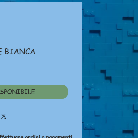
E BIANCA
zo
SPONIBILE
ffettuare ordini o pagamenti