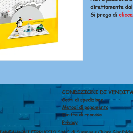
direttamente dal
Si prega di
clicca
CONDIZIONI DI VENDIT
Costi di spedizione
Metodi di pagamento
Diritto di recesso
Privacy
IANFALDONI FERRUCCIO S.N.C. di Susanna e Chiara Gianfaldo