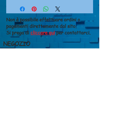
Non è possibile effettuare ordini o
pagamenti direttamente dal sito.
Si prega di
cliccare qui
per contattarci.
NEGOZIO
Chi siamo
Dove siamo
Contatti
CONDIZIONI DI VENDITA
Costi di spedizione
Metodi di pagamento
Diritto di recesso
Privacy
GIANFALDONI FERRUCCIO S.N.C. di
Susanna e Chiara Gianfaldoni
Via A.Ceci, 14/18- 56125 Pisa (PI)