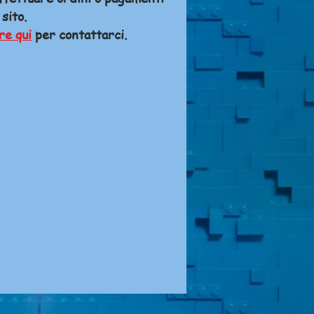
 sito.
re qui
per contattarci.
A