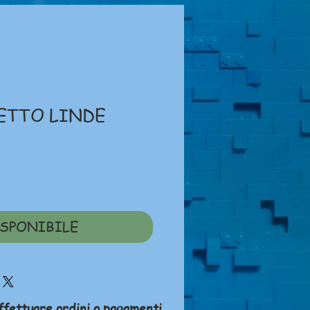
LETTO LINDE
ezzo
SPONIBILE
ffettuare ordini o pagamenti