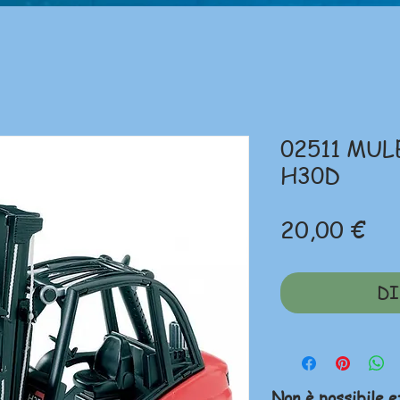
02511 MU
H30D
Pr
20,00 €
DI
Non è possibile e